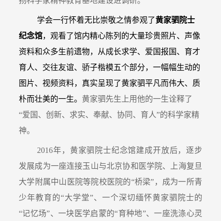
扬科学家精神教育基地建设进调研。
学会一行怀着无比崇敬之情参观了
黄家驷院士
纪念馆
，观看了馆内精心陈列的大量珍贵照片、声像
资料和众多生前遗物，从成长求学、爱国报国、育才
育人、交往友谊、骄子楷模五个部分，一幅幅生动的
图片、视频资料，真实呈现了黄家驷
平凡而伟大、质
朴而壮美的一生。
黄家驷先生上用他的一生诠释了
“爱国、创新、求实、奉献、协同、育人”的科学家精
神。
2016
年，黄家驷院士纪念馆建成开放后，逐步
发展成为一座连接玉山与北京协和医学院、上海复旦
大学附属中山医院等院校医院的“桥梁”，成为一所青
少年教育的“大学堂”、一个深切缅怀黄家驷院士的
“记忆场”、一块医学启蒙的“育种地”、一座洗涤心灵