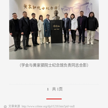
（学会与黄家驷院士纪念馆负责同志合影）
共 1页
1
文章来源
http://www.csbme.org/djyl/1218.htm?pid=null