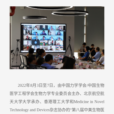
2022
年
8
月
3
日至
7
日，由中国力学学会
/
中国生物
医学工程学会生物力学专业委员会主办、北京航空航
天大学大学承办、香港理工大学和
Medicine in Novel
Technology and Devices
杂志协办的
“
第
八
届中美生物医