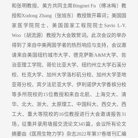
和张明教授、美方共同主席
Bingmei Fu
（傅冰梅）教
授和
Xudong Zhang
（张旭东）教授致开幕词；美国国
家医学院院士、美国国家工程院院士
Savio L-Y.
Woo
（胡流源）教授为大会致贺词。此次会议的举办
得到了来自中美两国学者的热烈响应与支持，会议邀
请来自美国纽约城市大学、德克萨斯
A&M
大学、佐
治亚理工学院、哥伦比亚大学、纽约州立大学石溪分
校、杜克大学、加州大学洛杉矶分校、加州大学圣地
亚哥分校、宾夕法尼亚大学、伊利诺伊大学香槟分校
等多所院校的
15
位教授和来自北航、上海交大、清
华、北大、浙大、太原理工、中国科大、西交大、西
工大、重大等院校的
16
位教授进行大会邀请报告
31
场，征集并录用墙报交流论文
345
篇，会议所有论文
摘要由《医用生物力学》杂志
2022
年第
37
卷增刊汇编