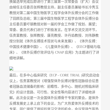
换届选举完成后即进行了第三届第一次常委会（扩大）会议
由候任主任委员张辉教授主持，副主任委员兼秘书长冷秀玉
教授对第二届中国生物医学工程学会体外反搏分会的工作做
了回顾及总结；第三届中国生物医学工程学会体外反搏分会
主任委员董吁钢教授对新一届的学会工作做了规划、展望；
常委、委员代表们进行了积极发言。在学术交流交流环节，
伍贵富教授、张辉教授、唐亮教授、许丹焰教授、刘伟静教
授分别就《体外反搏技术现状与未来发展》、《体外反搏：
中国技术健康中国》、《儿童体外反搏》、《EECP基础与临
床》、《体外反搏疗效评估与 CNAP 应用》为主题进行了详
细地讲解。
最后，在多中心临床研究（ECP - CORE TRIAL )研究启动会
议上，伍贵富教授对《增强型体外反搏对慢性冠脉综合征患
者冠脉血流储备的影响：前瞻性、多中心、随机对照临床研
究》的设计思路、可行性、安全性等内容进行了详细地讲
解。此次会议是一次全国体外反搏骨干专家的聚会，是体外
反搏发展史上承上启下的会议，为广大热爱体外反搏技术的
专家、同仁提供了很好的学习交流的机会，会议现场气氛热