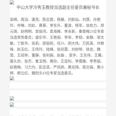
中山大学冷秀玉教授当选副主任委员兼秘书长
梁崎、周滔、唐亮、陈志君、杨展、刘新灿、刘慧、孙艳
玲、仲琳、刘虹、黄葵、李东升、董波、杨军、信栓力、郑
元琦、赵明明、宫丽鸿、袁海峰、李永新、秦晋梅21位专家
当选常务委员；虞乐华、王艳丽、李非、李韧、金静、邬文
敏、丁胜华、张莉、邵丽莉、任川、阴大伟、万民英、许群
锋、赵玉红、王伟玲、陆峰、张风雷、刘树琴、徐忠、魏
莹、王绍举、董静、张利娟、赵森 、袁宇、王东伟、王雁、
葛久欣、张杰、鲁玉明、黄欣、王显利、李儒雅、李秀丽、
赵艳梅、刁力为、彭志坚、严凤娇、黄兆琦、周文娟、黄小
婷、柳立红、魏则文43位专家当选委员。