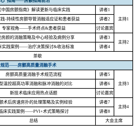
“心”指南——房颤指南前沿
《中国房颤指南》解读更新与临床实践
讲者1
实践-持续性房颤导管消融适应证和患者获益
讲者2
主持1
专家视角——手术终点&患者获益
讨论嘉宾
发房颜的消融策略及中心经验及病例分享
讲者3
主持2
床实践案例——治疗决策探讨&收治标准
讲者4
茶歇
”规范——房颤高质量消融手术
房颤高质量消融手术规范流程
讲者5
型温控超高功率消融和脉冲消融的对比
讲者6
主持3
新技术临床应用热点话题
讨论嘉宾
颤术后房速房扑的处理策略及实例经验
讲者7
主持4
临床实践案例——PVI+术式策略探讨
讲者8
总结
大会主席