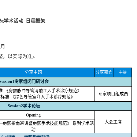
标学术活动 日程框架
2月
，以实际为准):
分享主题
分享嘉宾
主持
Session1专家组闭门研讨会
准-《房颤脉冲导管消融介入手术诊疗规范》
专家项目组成员
体标准-《绿色导管室介入手术诊疗规范》
Session2学术论坛
Opening
大会主席
—房颤指南巡讲暨房颤手术技能规范》 系列学术活
动