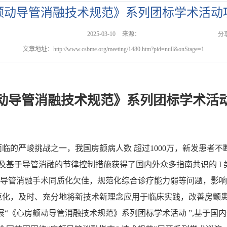
颤动导管消融技术规范》系列团标学术活动
2025-03-10
来源：
分
文章地址：http://www.csbme.org/meeting/1480.htm?pid=null&onStage=1
动导管消融技术规范》系列团标学术活
的严峻挑战之一，我国房颤病人数 超过1000万，新发患者不
及基于导管消融的节律控制措施获得了国内外众多指南共识的 I
、导管消融手术同质化欠佳，规范化综合诊疗能力弱等问题，影
化，及时、充分地将新技术新理念应用于临床实践，改善房颤患
12月开展“《心房颤动导管消融技术规范》系列团标学术活动 ”,基于