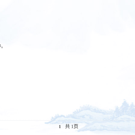
导。
共 1页
1