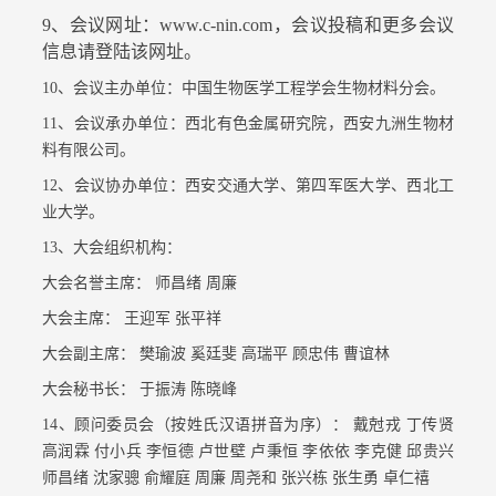
9、会议网址：
www.c-nin.com
，会议投稿和更多会议
信息请登陆该网址。
10、会议主办单位：中国生物医学工程学会生物材料分会。
11、会议承办单位：西北有色金属研究院，西安九洲生物材
料有限公司。
12、会议协办单位：西安交通大学、第四军医大学、西北工
业大学。
13、大会组织机构：
大会名誉主席： 师昌绪 周廉
大会主席： 王迎军 张平祥
大会副主席： 樊瑜波 奚廷斐 高瑞平 顾忠伟 曹谊林
大会秘书长： 于振涛 陈晓峰
14、顾问委员会（按姓氏汉语拼音为序）： 戴尅戎 丁传贤
高润霖 付小兵 李恒德 卢世壁 卢秉恒 李依依 李克健 邱贵兴
师昌绪 沈家骢 俞耀庭 周廉 周尧和 张兴栋 张生勇 卓仁禧