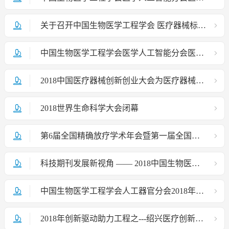
关于召开中国生物医学工程学会 医疗器械标准工作委员会第六次主任办公会的通知
中国生物医学工程学会医学人工智能分会医学人工智能数据治理及标准化会议第一轮通知
2018中国医疗器械创新创业大会为医疗器械创业者打造梦想实现平台
2018世界生命科学大会闭幕
第6届全国精确放疗学术年会暨第一届全国头颈肿瘤学术会议第一轮通知
科技期刊发展新视角 —— 2018中国生物医学工程联合学术年会期刊发展论坛成功举办
中国生物医学工程学会人工器官分会2018年学术年会通知
2018年创新驱动助力工程之---绍兴医疗创新与产业发展高峰论坛活动成功举办