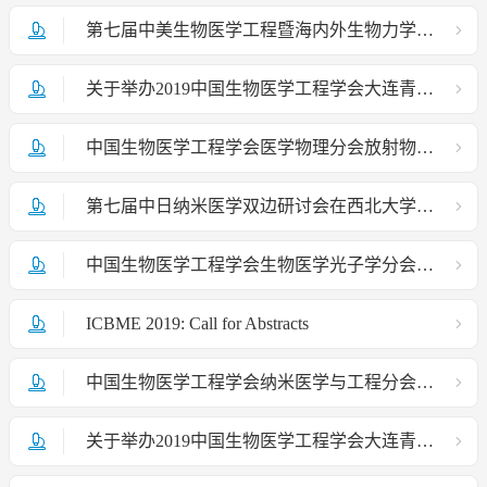
第七届中美生物医学工程暨海内外生物力学学术研讨会第一轮暨壁报交流论文征文通知
关于举办2019中国生物医学工程学会大连青年论坛的通知（第二轮）
中国生物医学工程学会医学物理分会放射物理专业委员会放疗物理质量控制学术会议第二轮会议通知
第七届中日纳米医学双边研讨会在西北大学顺利召开
中国生物医学工程学会生物医学光子学分会全体委员会议 暨学术交流会在海口成功举行
ICBME 2019: Call for Abstracts
中国生物医学工程学会纳米医学与工程分会换届选举会议在天津召开
关于举办2019中国生物医学工程学会大连青年论坛的通知（第一轮）