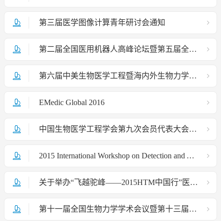
第三届医学图像计算青年研讨会通知
第二届全国医用机器人高峰论坛暨第五届全国计算机辅助外科学术会议通知
第六届中美生物医学工程暨海内外生物力学学术研讨会征文通知
EMedic Global 2016
中国生物医学工程学会第九次会员代表大会暨2015年学术大会第二轮通知
2015 International Workshop on Detection and Analysis of Single Blood Cancer Cells成功举办
关于举办“飞越驼峰——2015HTM中国行”医疗器械管理与实践系列巡讲2015全年总结会通知
第十一届全国生物力学学术会议暨第十三届全国生物流变学学术会议在太原圆满闭幕