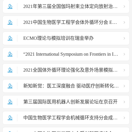
2021年第三届全国伽玛射束立体定向放射治疗学术年会暨国家“十三五”重点研发计划项目总结会
2021中国生物医学工程学会体外循环分会 ECMO理论与模拟培训班（深圳站）
ECMO理论与模拟培训在瑞金举办
“2021 International Symposium on Frontiers in Immunology —From Basic Research to Translational Medicine”
2021全国体外循环理论强化及意外场景模拟培训班
新知新觉：医工深度融合 驱动医疗创新转化——专家有话说！
第三届国际医用机器人创新发展论坛在京召开
中国生物医学工程学会机械循环支持分会成立大会在深圳成功举办