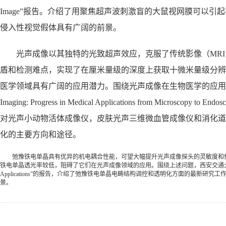
Image”报告。介绍了用聚焦超声波刺激盲的大鼠视网膜可以
侵入性视觉假体具有广阔的前景。
光声成像以其独特的光致超声效应，克服了传统影像（MR
盾和检测难点，实现了在厘米量级的深度上获取十微米量级分辨
医学领域具有广阔的应用潜力。围绕光声成像在生物医学的应用问题，华南师范
Imaging: Progress in Medical Applications from
对光声小动物活体成像仪，皮肤光声三维微血管成像仪和消化道
化的主要方向和途径。
弛豫铁电单晶具有优异的机电耦合性能，可望大幅提升光声成像探头的灵敏度和
铁电单晶透光率较低，阻碍了它们在光声成像领域的应用。围绕上述问题，西安交通大学李飞教授做了题为“High-Perfor
Applications”的报告，介绍了弛豫铁电单晶电畴结构调控和透明化方面的最
景。