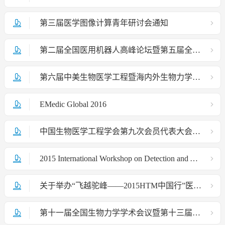
第三届医学图像计算青年研讨会通知
第二届全国医用机器人高峰论坛暨第五届全国计算机辅助外科学术会议通知
第六届中美生物医学工程暨海内外生物力学学术研讨会征文通知
EMedic Global 2016
中国生物医学工程学会第九次会员代表大会暨2015年学术大会第二轮通知
2015 International Workshop on Detection and Analysis of Single Blood Cancer Cells成功举办
关于举办“飞越驼峰——2015HTM中国行”医疗器械管理与实践系列巡讲2015全年总结会通知
第十一届全国生物力学学术会议暨第十三届全国生物流变学学术会议在太原圆满闭幕