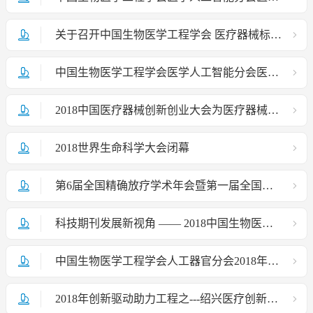
关于召开中国生物医学工程学会 医疗器械标准工作委员会第六次主任办公会的通知
中国生物医学工程学会医学人工智能分会医学人工智能数据治理及标准化会议第一轮通知
2018中国医疗器械创新创业大会为医疗器械创业者打造梦想实现平台
2018世界生命科学大会闭幕
第6届全国精确放疗学术年会暨第一届全国头颈肿瘤学术会议第一轮通知
科技期刊发展新视角 —— 2018中国生物医学工程联合学术年会期刊发展论坛成功举办
中国生物医学工程学会人工器官分会2018年学术年会通知
2018年创新驱动助力工程之---绍兴医疗创新与产业发展高峰论坛活动成功举办