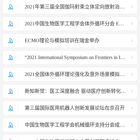
2021年第三届全国伽玛射束立体定向放射治疗学术年会暨国家“十三五”重点研发计划项目总结会
2021中国生物医学工程学会体外循环分会 ECMO理论与模拟培训班（深圳站）
ECMO理论与模拟培训在瑞金举办
“2021 International Symposium on Frontiers in Immunology —From Basic Research to Translational Medicine”
2021全国体外循环理论强化及意外场景模拟培训班
新知新觉：医工深度融合 驱动医疗创新转化——专家有话说！
第三届国际医用机器人创新发展论坛在京召开
中国生物医学工程学会机械循环支持分会成立大会在深圳成功举办