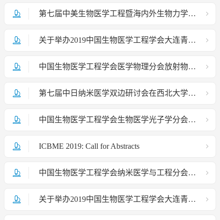
第七届中美生物医学工程暨海内外生物力学学术研讨会第一轮暨壁报交流论文征文通知
关于举办2019中国生物医学工程学会大连青年论坛的通知（第二轮）
中国生物医学工程学会医学物理分会放射物理专业委员会放疗物理质量控制学术会议第二轮会议通知
第七届中日纳米医学双边研讨会在西北大学顺利召开
中国生物医学工程学会生物医学光子学分会全体委员会议 暨学术交流会在海口成功举行
ICBME 2019: Call for Abstracts
中国生物医学工程学会纳米医学与工程分会换届选举会议在天津召开
关于举办2019中国生物医学工程学会大连青年论坛的通知（第一轮）